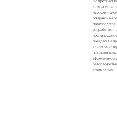
На протяжении
компания зан
насосов и сис
опираясь на б
производства,
разработок, п
послепродажн
предлагаем п
качества, кото
надежностью, 
эффективность
безопасностью
стоимостью.