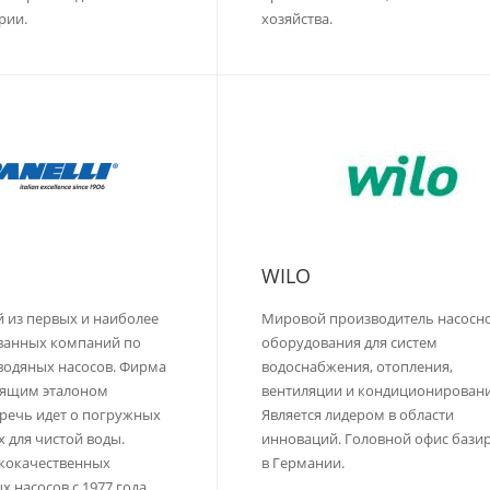
рии.
хозяйства.
WILO
й из первых и наиболее
Мировой производитель насосн
ванных компаний по
оборудования для систем
водяных насосов. Фирма
водоснабжения, отопления,
оящим эталоном
вентиляции и кондиционировани
и речь идет о погружных
Является лидером в области
х для чистой воды.
инноваций. Головной офис бази
ококачественных
в Германии.
насосов с 1977 года.