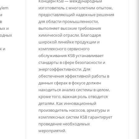
Концерн KSB — международный
ylem
изготовитель с многолетним опытом,
ым
предоставляющий надежные решения
в
для области промышленности,
тых и
выполняет высокие требования
водных
химической отрасли. Благодаря
широкой линейке продукции и
х и
комплексного сервисного
обслуживания KSB устанавливает
стандарты в сфере безопасности и
энергоэффективности. Для
обеспечения эффективной работы в
данных сферах в фокусе должен
находиться анализ системы в целом,
кроме того, важная роль отводится
деталям. Как инновационный
производитель насосов, арматуры и
комплексных систем KSB гарантирует
проведение необходимых
мероприятий.