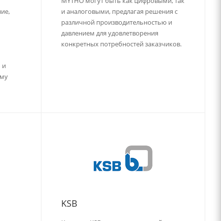
MYTHO могут быть как цифровыми, так
ие,
и аналоговыми, предлагая решения с
различной производительностью и
давлением для удовлетворения
конкретных потребностей заказчиков.
 и
ому
KSB