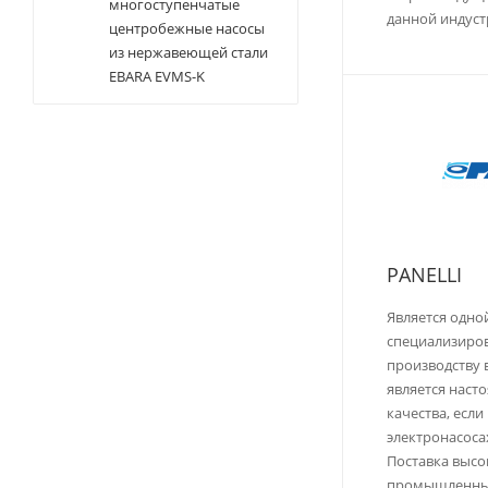
многоступенчатые
данной индуст
центробежные насосы
из нержавеющей стали
EBARA EVMS-K
PANELLI
Является одно
специализиро
производству 
является наст
качества, есл
электронасоса
Поставка выс
промышленных 