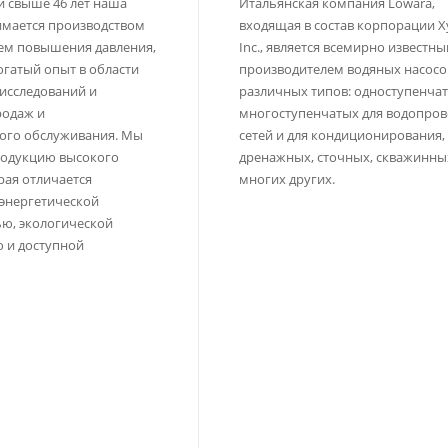
 свыше 46 лет наша
Итальянская компания Lowara,
имается производством
входящая в состав корпорации X
тем повышения давления,
Inc., является всемирно известн
огатый опыт в области
производителем водяных насосо
 исследований и
различных типов: одноступенча
родаж и
многоступенчатых для водопро
ого обслуживания. Мы
сетей и для кондиционирования,
родукцию высокого
дренажных, сточных, скважинны
рая отличается
многих других.
энергетической
ю, экологической
 и доступной