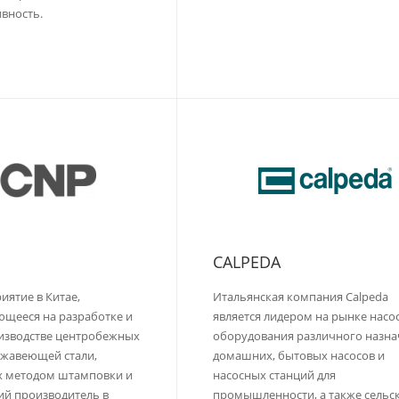
вность.
CALPEDA
иятие в Китае,
Итальянская компания Calpeda
щееся на разработке и
является лидером на рынке насо
изводстве центробежных
оборудования различного назна
ржавеющей стали,
домашних, бытовых насосов и
х методом штамповки и
насосных станций для
ий производитель в
промышленности, а также сельс