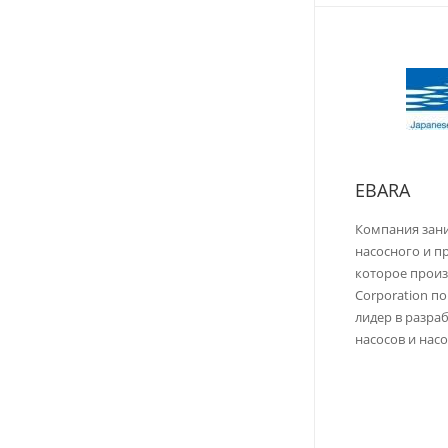
EBARA
Компания зан
насосного и п
которое произ
Corporation п
лидер в разра
насосов и нас