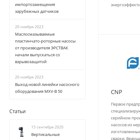
импортозамещения
энергоэффекти
зарубежных датчиков
20 ноября 2023
Маслосмазываемые
пластинчато-роторные насосы
от производителя ЭРСТВАК
начали выпускаться со
взрывозащитой
20 ноября 2023
Выход новой линейки насосного
CNP
оборудования MXV-B 50
Первое предпр
Статьи
специализирую
серийном про
насосов из не
15 сентября 2020
изготовленны
Вертикальные
сварки. Ведущ