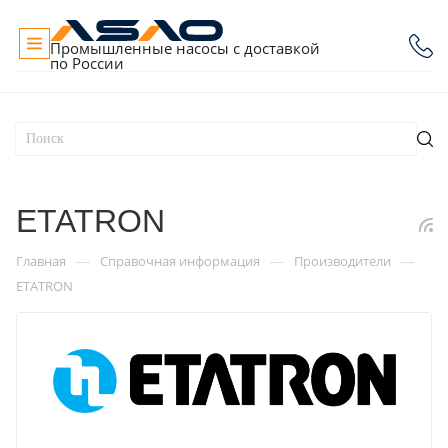
Промышленные насосы с доставкой
по России
ETATRON
—
—
—
Главная
Справочная информация
Производители
ETATRON