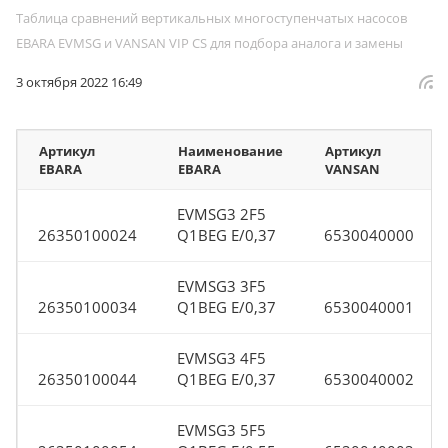
Таблица сравнений вертикальных многоступенчатых насосов
EBARA EVMSG и VANSAN VIP CS для подбора аналога и замены
3 октября 2022 16:49
Артикул
Наименование
Артикул
EBARA
EBARA
VANSAN
EVMSG3 2F5
26350100024
Q1BEG E/0,37
6530040000
EVMSG3 3F5
26350100034
Q1BEG E/0,37
6530040001
EVMSG3 4F5
26350100044
Q1BEG E/0,37
6530040002
EVMSG3 5F5