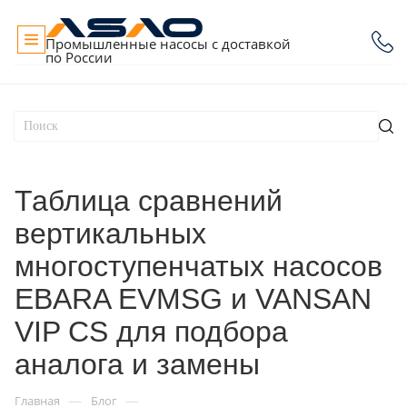
Промышленные насосы с доставкой
по России
Таблица сравнений
вертикальных
многоступенчатых насосов
EBARA EVMSG и VANSAN
VIP CS для подбора
аналога и замены
—
—
Главная
Блог