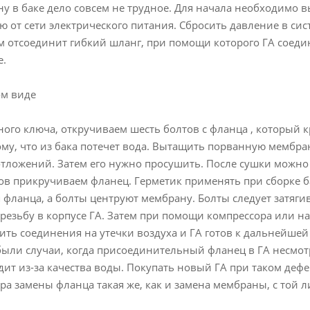
у в баке дело совсем не трудное. Для начала необходимо в
ю от сети электрического питания. Сбросить давление в с
ем отсоединит гибкий шланг, при помощи которого ГА соеди
е.
м виде
ого ключа, откручиваем шесть болтов с фланца , который 
ому, что из бака потечет вода. Вытащить порванную мембра
тложений. Затем его нужно просушить. После сушки можно 
в прикручиваем фланец. Герметик применять при сборке ба
 фланца, а болты центруют мембрану. Болты следует затяг
 резьбу в корпусе ГА. Затем при помощи компрессора или на
ить соединения на утечки воздуха и ГА готов к дальнейшей
были случаи, когда присоединительный фланец в ГА несмот
дит из-за качества воды. Покупать новый ГА при таком дефе
ра замены фланца такая же, как и замена мембраны, с той 