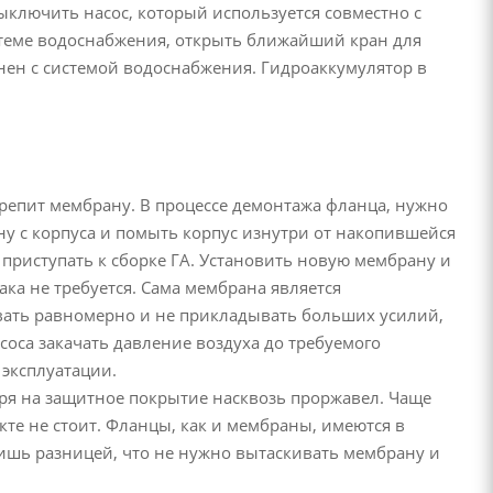
ыключить насос, который используется совместно с
истеме водоснабжения, открыть ближайший кран для
нен с системой водоснабжения. Гидроаккумулятор в
крепит мембрану. В процессе демонтажа фланца, нужно
ну с корпуса и помыть корпус изнутри от накопившейся
приступать к сборке ГА. Установить новую мембрану и
ка не требуется. Сама мембрана является
ивать равномерно и не прикладывать больших усилий,
соса закачать давление воздуха до требуемого
 эксплуатации.
ря на защитное покрытие насквозь проржавел. Чаще
кте не стоит. Фланцы, как и мембраны, имеются в
лишь разницей, что не нужно вытаскивать мембрану и