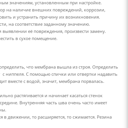
нным значениям, установленным при настройке.
тор на наличие внешних повреждений, коррозии,
вить и устранить причину их возникновения.
ти, на соответствие заданному значению.
и выявлении её повреждения, произвести замену.
местить в сухое помещение.
 определить, что мембрана вышла из строя. Определить
у с ниппеля. С помощью спички или отвертки надавить
дит вместе с водой, значит, мембрана порвалась.
ильно растягивается и начинает касаться стенок
 средине. Внутренняя часть шва очень часто имеет
ны.
я в движении, то расширяется, то сжимается. Резина