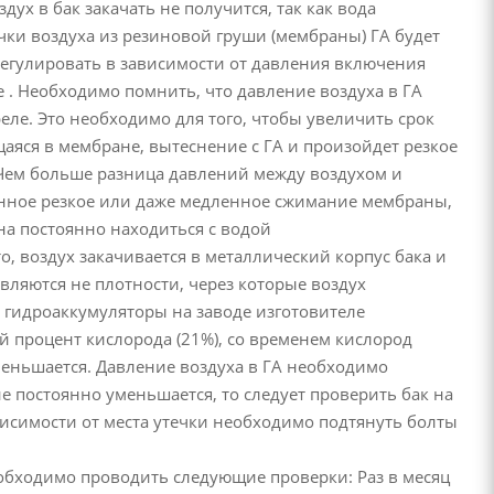
дух в бак закачать не получится, так как вода
ачки воздуха из резиновой груши (мембраны) ГА будет
регулировать в зависимости от давления включения
е . Необходимо помнить, что давление воздуха в ГА
ле. Это необходимо для того, чтобы увеличить срок
щаяся в мембране, вытеснение с ГА и произойдет резкое
 Чем больше разница давлений между воздухом и
оянное резкое или даже медленное сжимание мембраны,
на постоянно находиться с водой
то, воздух закачивается в металлический корпус бака и
вляются не плотности, через которые воздух
в гидроаккумуляторы на заводе изготовителе
ный процент кислорода (21%), со временем кислород
еньшается. Давление воздуха в ГА необходимо
ие постоянно уменьшается, то следует проверить бак на
исимости от места утечки необходимо подтянуть болты
еобходимо проводить следующие проверки: Раз в месяц