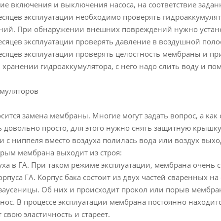
ие включения и выключения насоса, на соответствие зада
есяцев эксплуатации необходимо проверять гидроаккумуля
аний. При обнаружении внешних повреждений нужно устано
есяцев эксплуатации проверять давление в воздушной полос
есяцев эксплуатации проверять целостность мембраны и пр
 хранении гидроаккумулятора, с него надо слить воду и по
умуляторов
осится замена мембраны. Многие могут задать вопрос, а как
ь довольно просто, для этого нужно снять защитную крышк
ли с ниппеля вместо воздуха полилась вода или воздух выхо
рым мембрана выходит из строя:
уха в ГА. При таком режиме эксплуатации, мембрана очень с
рпуса ГА. Корпус бака состоит из двух частей сваренных на
заусеницы. Об них и происходит прокол или порыв мембра
знос. В процессе эксплуатации мембрана постоянно находитс
 свою эластичность и стареет.