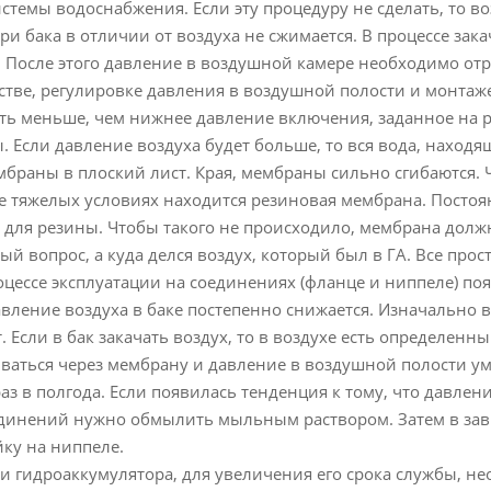
стемы водоснабжения. Если эту процедуру не сделать, то воз
ри бака в отличии от воздуха не сжимается. В процессе зак
. После этого давление в воздушной камере необходимо от
йстве, регулировке давления в воздушной полости и монтаж
ть меньше, чем нижнее давление включения, заданное на ре
 Если давление воздуха будет больше, то вся вода, находя
браны в плоский лист. Края, мембраны сильно сгибаются.
ее тяжелых условиях находится резиновая мембрана. Пост
 для резины. Чтобы такого не происходило, мембрана долж
й вопрос, а куда делся воздух, который был в ГА. Все прос
оцессе эксплуатации на соединениях (фланце и ниппеле) поя
авление воздуха в баке постепенно снижается. Изначально 
. Если в бак закачать воздух, то в воздухе есть определен
ваться через мембрану и давление в воздушной полости ум
з в полгода. Если появилась тенденция к тому, что давлен
единений нужно обмылить мыльным раствором. Затем в зав
йку на ниппеле.
ии гидроаккумулятора, для увеличения его срока службы, н