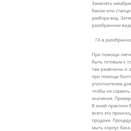
Заменять мембран
баком или станци
разбора вод. Зат
разобранном вид
ГА в разобранно
При помощи гаечн
быть готовым к т
там ржавчины и о
при помощи болто
уплотнителем для
чтобы не сорвать
значения. Провер
В моей практике 
всего это происхо
продаже. Процеду
мыть корпус бака.