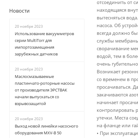
отсоединить от си
находящаяся внут
Новости
вытесняться вода
насоса. Об устро
20 ноября 2023
всегда должно бы
Использование вакуумметров
службы мембраны.
серии MultiTorr для
импортозамещения
сворачивание мем
зарубежных датчиков
водой, тем в бол
очень губительно
20 ноября 2023
Возникает резонны
Маслосмазываемые
со временем в пр
пластинчато-роторные насосы
просачиваться. Д
от производителя ЭРСТВАК
закачиваются азот
начали выпускаться со
начинает просачи
взрывозащитой
контролировать ра
утечки. Места со
20 ноября 2023
на фланце или га
Выход новой линейки насосного
• При эксплуатац
оборудования MXV-B 50