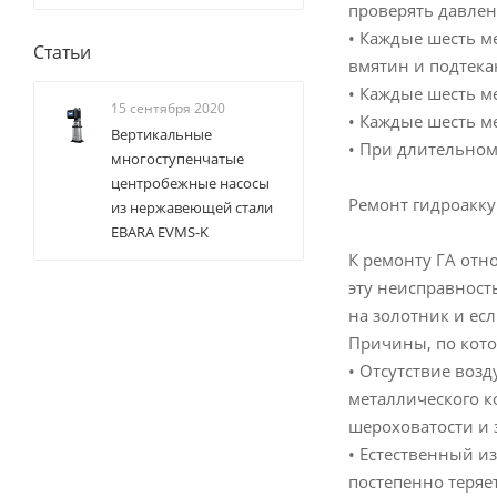
проверять давлен
• Каждые шесть м
Статьи
вмятин и подтек
• Каждые шесть м
15 сентября 2020
• Каждые шесть м
Вертикальные
• При длительном
многоступенчатые
центробежные насосы
Ремонт гидроакк
из нержавеющей стали
EBARA EVMS-K
К ремонту ГА отн
эту неисправност
на золотник и ес
Причины, по кото
• Отсутствие возд
металлического ко
шероховатости и 
• Естественный и
постепенно теряет